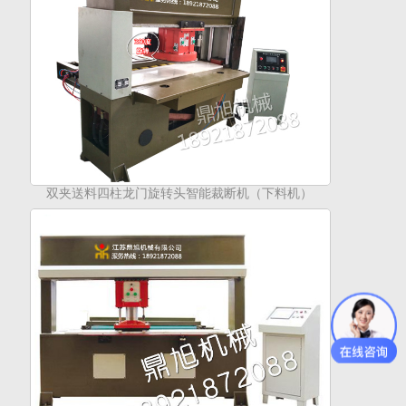
双夹送料四柱龙门旋转头智能裁断机（下料机）