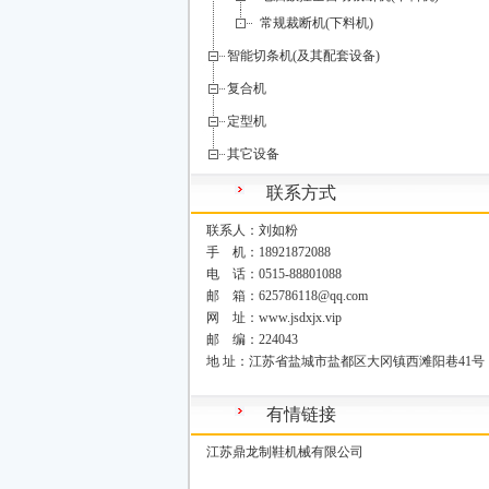
常规裁断机(下料机)
智能切条机(及其配套设备)
复合机
定型机
其它设备
联系方式
联系人：刘如粉
手 机：18921872088
电 话：0515-88801088
邮 箱：625786118@qq.com
网 址：www.jsdxjx.vip
邮 编：224043
地 址：江苏省盐城市盐都区大冈镇西滩阳巷41号
有情链接
江苏鼎龙制鞋机械有限公司