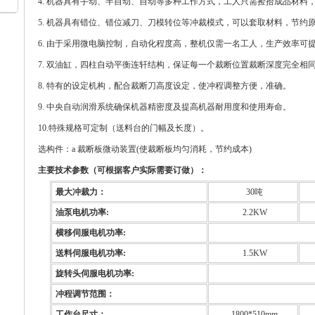
4. 机器具有手动、半自动、自动等多种工作方式，工人只需捡拾成品材料
5. 机器具有错位、错位减刀、刀模转位等冲裁模式，可以套取材料，节约原材
6. 由于采用微电脑控制，自动化程度高，整机仅需一名工人，生产效率可提高
7. 双油缸，四柱自动平衡连轩结构，保证每一个裁断位置裁断深度完全相
8. 特有的设定机构，配合裁断刀高度设定，使冲程调整方便，准确。
9. 中央自动润滑系统确保机器精密度及提高机器耐用度和使用寿命。
10.特殊规格可定制（送料台的门幅及长度）。
选构件：a 裁断板微动装置(使裁断板均匀消耗，节约成本)
主要技术参数
（可根据客户实际需要订做）：
最大冲裁力：
30吨
油泵电机功率:
2.2KW
横移伺服电机功率:
送料伺服电机功率:
1.5KW
旋转头伺服电机功率:
冲程调节范围：
工作台尺寸：
1800*510mm