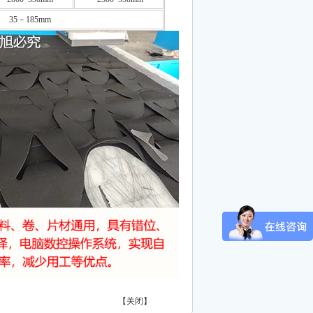
35－185mm
【
关闭
】