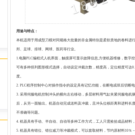
用途与特点：
本机适用于用成型刀模对同规格大批量的非金属特别是柔软质地的卷料进
邦、足球、排球、网球、医药等行业。
1.电脑PLC编程式人机界面，触摸屏可显示故障信息,方便机器维修，数
可有多种排列图形模式选择，自动设定冲裁次数，精度高，定位精度可达0
度。
2. PLC程序控制中心对操作指令的设定具有记忆功能，在断电或班后切断
3. 采用伺服电机控制冲头的横向左右移动，多层材料用气缸夹紧伺服电机
后，从另一面输出。机器自动完成送料及冲裁，且冲头位移距离和进料长
不准确等问题。
4. 机器具有手动、半自动、自动等多种工作方式，工人只需捡拾成品材料
5. 机器具有错位、错位减刀等冲裁模式，可以套取材料，节约原材料10％－