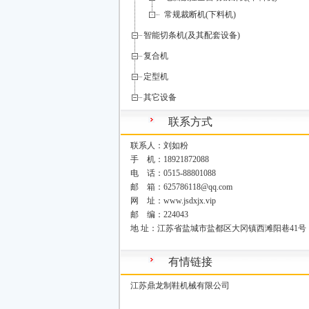
常规裁断机(下料机)
智能切条机(及其配套设备)
复合机
定型机
其它设备
联系方式
联系人：刘如粉
手 机：18921872088
电 话：0515-88801088
邮 箱：625786118@qq.com
网 址：www.jsdxjx.vip
邮 编：224043
地 址：江苏省盐城市盐都区大冈镇西滩阳巷41号
有情链接
江苏鼎龙制鞋机械有限公司